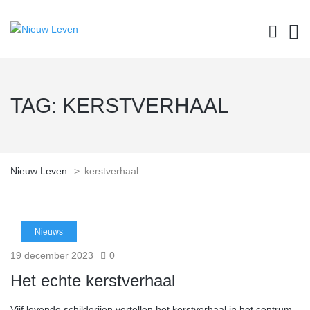
TAG:
KERSTVERHAAL
Nieuw Leven
>
kerstverhaal
Nieuws
19 december 2023
0
Het echte kerstverhaal
Vijf levende schilderijen vertellen het kerstverhaal in het centrum