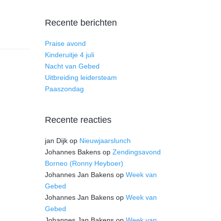
Recente berichten
Praise avond
Kinderuitje 4 juli
Nacht van Gebed
Uitbreiding leidersteam
Paaszondag
Recente reacties
jan Dijk
op
Nieuwjaarslunch
Johannes Bakens
op
Zendingsavond
Borneo (Ronny Heyboer)
Johannes Jan Bakens
op
Week van
Gebed
Johannes Jan Bakens
op
Week van
Gebed
Johannes Jan Bakens
op
Week van