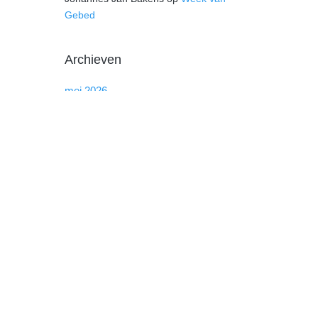
Gebed
Archieven
mei 2026
maart 2026
november 2025
mei 2025
januari 2025
december 2024
september 2024
augustus 2024
maart 2024
januari 2024
december 2023