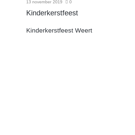
13 november 2019
0
Kinderkerstfeest
Kinderkerstfeest Weert
Met het hele gezin kerst vieren is misschien wel het leuk
bijzondere voorstelling.
Lees meer
Nieuws
21 oktober 2019
0
Actie4Kids Schoenendoos
Wat is er mooier dan de glimlach van een kind? Jij kunt
schoenendoos vol mooie spulletjes ontv
Lees meer