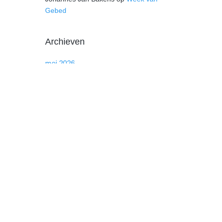
Gebed
Archieven
mei 2026
t een
maart 2026
november 2025
mei 2025
januari 2025
december 2024
september 2024
augustus 2024
maart 2024
januari 2024
december 2023