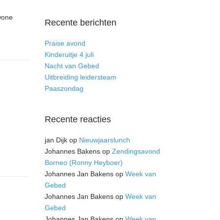
ewone
Recente berichten
Praise avond
Kinderuitje 4 juli
Nacht van Gebed
Uitbreiding leidersteam
Paaszondag
Recente reacties
jan Dijk
op
Nieuwjaarslunch
Johannes Bakens
op
Zendingsavond
Borneo (Ronny Heyboer)
Johannes Jan Bakens
op
Week van
Gebed
Johannes Jan Bakens
op
Week van
Gebed
Johannes Jan Bakens
op
Week van